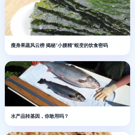
瘦身果蔬风云榜 揭秘“小腰精”蜕变的饮食密码
水产品转基因，你敢用吗？