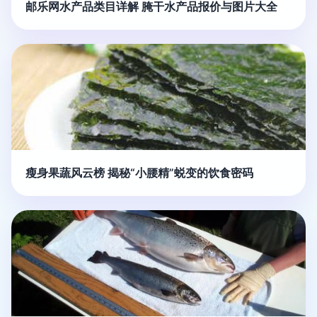
邮乐网水产品类目详解 腌干水产品报价与图片大全
瘦身果蔬风云榜 揭秘“小腰精”蜕变的饮食密码