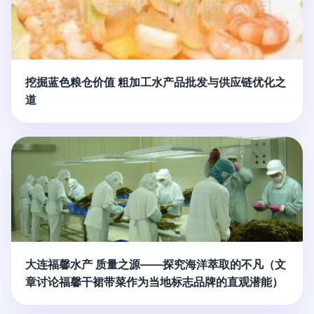
挖掘蓝色粮仓价值 粗加工水产品批发与供应链优化之
道
大连福馨水产 质量之源——探究海洋萃取的不凡（文
章讨论福馨干裙带菜作为当地标志品牌的直观潜能）